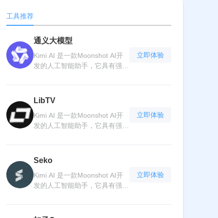
工具推荐
通义大模型
立即体验
Kimi AI 是一款Moonshot AI开
发的人工智能助手，它具有强大
功能的人工智能。它能够理解自
然语言，快速准确地回答各种问
题，无论是学术知识、生活常识
LibTV
还是技术难题。Kimi AI 具备高
立即体验
Kimi AI 是一款Moonshot AI开
效的语言处理能力，可以进行文
发的人工智能助手，它具有强大
本生成、语言翻译等任务。它不
功能的人工智能。它能够理解自
断学习和进步，为用户提供个性
然语言，快速准确地回答各种问
化的服务体验。无论是在工作中
题，无论是学术知识、生活常识
寻求解决方案，还是在生活中获
Seko
还是技术难题。Kimi AI 具备高
取信息和建议，Kimi AI 都能成
立即体验
Kimi AI 是一款Moonshot AI开
效的语言处理能力，可以进行文
为可靠的伙伴。其简洁易用的界
发的人工智能助手，它具有强大
本生成、语言翻译等任务。它不
面和便捷的交互方式，让人们轻
功能的人工智能。它能够理解自
断学习和进步，为用户提供个性
松与人工智能进行沟通，开启智
然语言，快速准确地回答各种问
化的服务体验。无论是在工作中
能生活新篇章。
题，无论是学术知识、生活常识
寻求解决方案，还是在生活中获