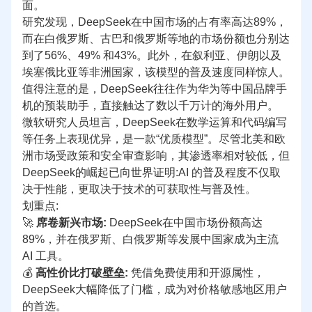
面。
研究发现，DeepSeek在中国市场的占有率高达89%，
而在白俄罗斯、古巴和俄罗斯等地的市场份额也分别达
到了56%、49% 和43%。此外，在叙利亚、伊朗以及
埃塞俄比亚等非洲国家，该模型的普及速度同样惊人。
值得注意的是，DeepSeek往往作为华为等中国品牌手
机的预装助手，直接触达了数以千万计的海外用户。
微软研究人员坦言，DeepSeek在数学运算和代码编写
等任务上表现优异，是一款“优质模型”。尽管北美和欧
洲市场受政策和安全审查影响，其渗透率相对较低，但
DeepSeek的崛起已向世界证明:AI 的普及程度不仅取
决于性能，更取决于技术的可获取性与普及性。
划重点:
🚀 
席卷新兴市场:
 DeepSeek在中国市场份额高达
89%，并在俄罗斯、白俄罗斯等发展中国家成为主流 
AI 工具。
💰 
高性价比打破壁垒:
 凭借免费使用和开源属性，
DeepSeek大幅降低了门槛，成为对价格敏感地区用户
的
首选
。